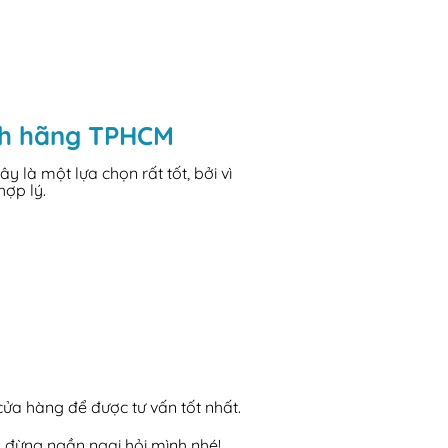
ính hãng TPHCM
là một lựa chọn rất tốt, bởi vì
hợp lý.
 cửa hàng để được tư vấn tốt nhất.
, đừng ngần ngại hỏi mình nhé!