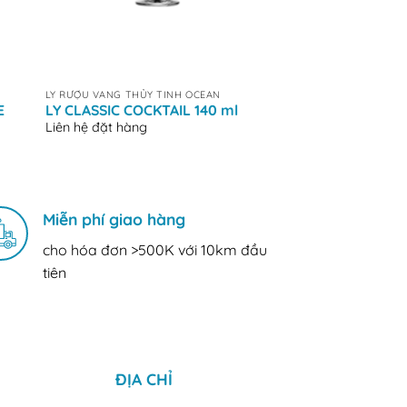
+
+
LY RƯỢU VANG THỦY TINH OCEAN
LY RƯỢU VANG THỦY T
E
LY CLASSIC COCKTAIL 140 ml
LY CLASSIC LIQU
Liên hệ đặt hàng
Liên hệ đặt hàng
Miễn phí giao hàng
cho hóa đơn >500K với 10km đầu
tiên
ĐỊA CHỈ