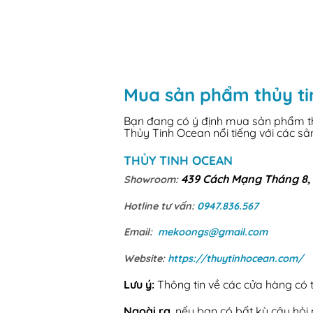
Mua sản phẩm thủy ti
Bạn đang có ý định mua sản phẩm thủ
Thủy Tinh Ocean nổi tiếng với các s
THỦY TINH OCEAN
439 Cách Mạng Tháng 8, 
Showroom:
Hotline tư vấn:
0947.836.567
Email:
mekoongs@gmail.com
Website:
https://thuytinhocean.com/
Lưu ý:
Thông tin về các cửa hàng có th
Ngoài ra
, nếu bạn có bất kỳ câu hỏ