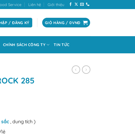
ood Service
Liên hệ
Giới thiệu
HẬP / ĐĂNG KÝ
GIỎ HÀNG /
0
VNĐ
CHÍNH SÁCH CÔNG TY
TIN TỨC
ROCK 285
 sắc
, dung tích )
/lẻ