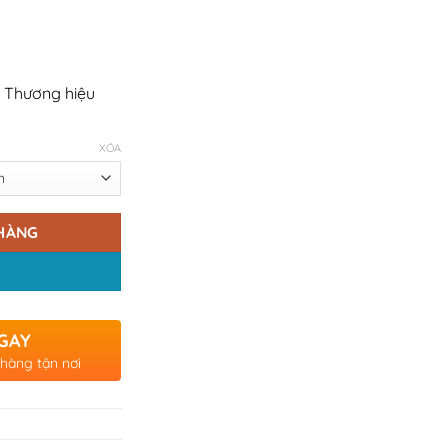
 Thương hiệu
XÓA
HÀNG
GAY
 hàng tận nơi