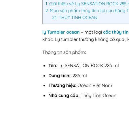
1.
Giới thiệu về Ly SENSATION ROCK 285 
2.
Mua sản phẩm thủy tinh tại cửa hàng 
2.1.
THỦY TINH OCEAN
ly Tumbler ocean
– một loại
cốc thủy ti
khác. Ly tumbler thường không có quai, 
Thông tin sản phẩm:
Tên:
Ly SENSATION ROCK 285 ml
Dung tích:
285 ml
Thương hiệu:
Ocean Việt Nam
Nhà cung cấp:
Thủy Tinh Ocean