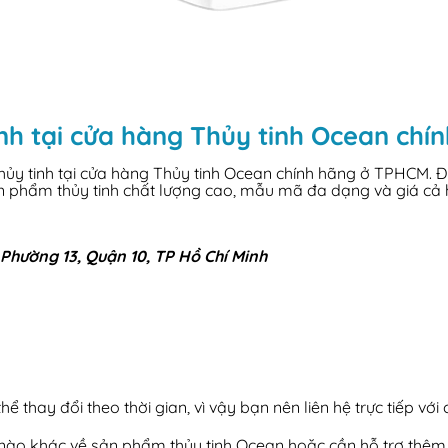
nh tại cửa hàng Thủy tinh Ocean ch
y tinh tại cửa hàng Thủy tinh Ocean chính hãng ở TPHCM. Đây 
ản phẩm thủy tinh chất lượng cao, mẫu mã đa dạng và giá cả 
Phường 13, Quận 10, TP Hồ Chí Minh
ể thay đổi theo thời gian, vì vậy bạn nên liên hệ trực tiếp với
i nào khác về sản phẩm thủy tinh Ocean hoặc cần hỗ trợ thêm