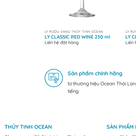
+
+
LY RƯỢU VANG THỦY TINH OCEAN
LY RƯ
LY CLASSIC RED WINE 230 ml
LY C
Liên hệ đặt hàng
Liên
Sản phẩm chính hãng
từ thương hiệu Ocean Thái Lan
tiếng
THỦY TINH OCEAN
SẢN PHẨM 