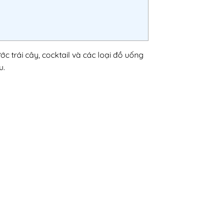
c trái cây, cocktail và các loại đồ uống
u.