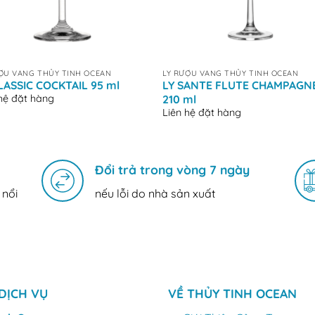
+
ỢU VANG THỦY TINH OCEAN
LY RƯỢU VANG THỦY TINH OCEAN
LASSIC COCKTAIL 95 ml
LY SANTE FLUTE CHAMPAGN
 hệ đặt hàng
210 ml
Liên hệ đặt hàng
Đổi trả trong vòng 7 ngày
 nổi
nếu lỗi do nhà sản xuất
DỊCH VỤ
VỀ THỦY TINH OCEAN