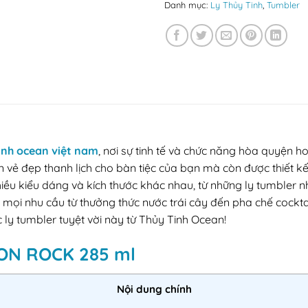
Danh mục:
Ly Thủy Tinh
,
Tumbler
inh ocean việt nam
, nơi sự tinh tế và chức năng hòa quyện
vẻ đẹp thanh lịch cho bàn tiệc của bạn mà còn được thiết kế 
hiều kiểu dáng và kích thước khác nhau, từ những ly tumbler 
mọi nhu cầu từ thưởng thức nước trái cây đến pha chế cockt
ly tumbler tuyệt vời này từ Thủy Tinh Ocean!
TION ROCK 285 ml
Nội dung chính