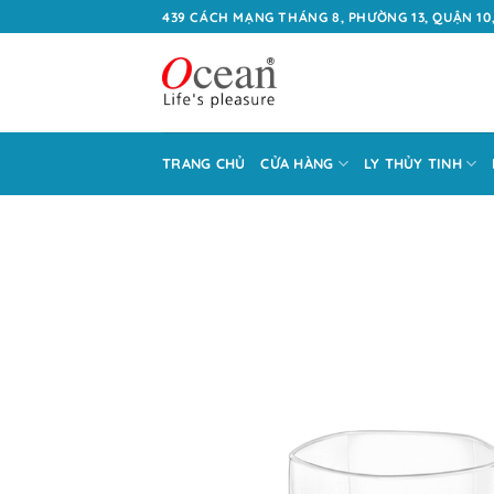
Bỏ
439 CÁCH MẠNG THÁNG 8, PHƯỜNG 13, QUẬN 10,
qua
nội
dung
TRANG CHỦ
CỬA HÀNG
LY THỦY TINH