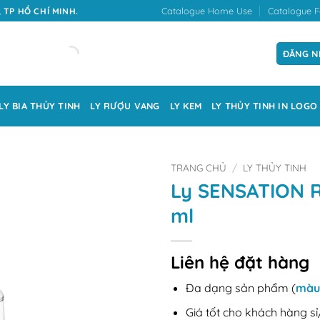
Catalogue Home Use
Catalogue F
 TP HỒ CHÍ MINH.
ĐĂNG N
LY BIA THỦY TINH
LY RƯỢU VANG
LY KEM
LY THỦY TINH IN LOGO
TRANG CHỦ
/
LY THỦY TINH
Ly SENSATION 
ml
Liên hệ đặt hàng
Đa dạng sản phẩm (
màu
Giá tốt cho khách hàng sỉ