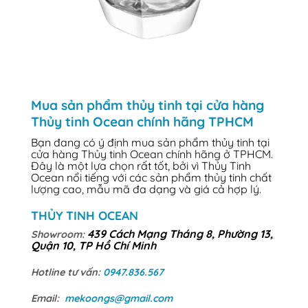
Mua sản phẩm thủy tinh tại cửa hàng
Thủy tinh Ocean chính hãng TPHCM
Bạn đang có ý định mua sản phẩm thủy tinh tại
cửa hàng Thủy tinh Ocean chính hãng ở TPHCM.
Đây là một lựa chọn rất tốt, bởi vì Thủy Tinh
Ocean nổi tiếng với các sản phẩm thủy tinh chất
lượng cao, mẫu mã đa dạng và giá cả hợp lý.
THỦY TINH OCEAN
439 Cách Mạng Tháng 8, Phường 13,
Showroom:
Quận 10, TP Hồ Chí Minh
Hotline tư vấn:
0947.836.567
Email:
mekoongs@gmail.com