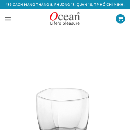
Bỏ
439 CÁCH MẠNG THÁNG 8, PHƯỜNG 13, QUẬN 10, TP HỒ CHÍ MINH.
qua
nội
dung