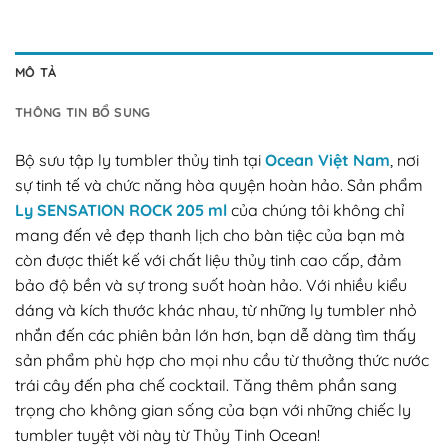
MÔ TẢ
THÔNG TIN BỔ SUNG
Bộ sưu tập ly tumbler thủy tinh tại
Ocean Việt Nam
, nơi
sự tinh tế và chức năng hòa quyện hoàn hảo. Sản phẩm
Ly SENSATION ROCK 205 ml
của chúng tôi không chỉ
mang đến vẻ đẹp thanh lịch cho bàn tiệc của bạn mà
còn được thiết kế với chất liệu thủy tinh cao cấp, đảm
bảo độ bền và sự trong suốt hoàn hảo. Với nhiều kiểu
dáng và kích thước khác nhau, từ những ly tumbler nhỏ
nhắn đến các phiên bản lớn hơn, bạn dễ dàng tìm thấy
sản phẩm phù hợp cho mọi nhu cầu từ thưởng thức nước
trái cây đến pha chế cocktail. Tăng thêm phần sang
trọng cho không gian sống của bạn với những chiếc ly
tumbler tuyệt vời này từ Thủy Tinh Ocean!