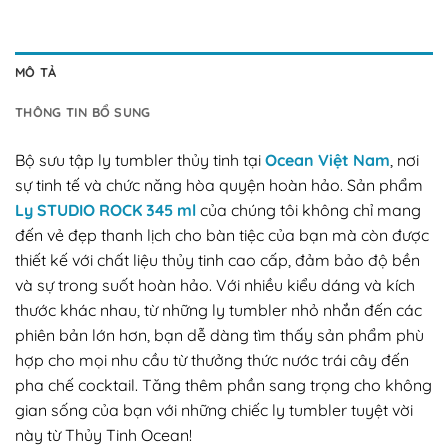
MÔ TẢ
THÔNG TIN BỔ SUNG
Bộ sưu tập ly tumbler thủy tinh tại
Ocean Việt Nam
, nơi
sự tinh tế và chức năng hòa quyện hoàn hảo. Sản phẩm
Ly STUDIO ROCK 345 ml
của chúng tôi không chỉ mang
đến vẻ đẹp thanh lịch cho bàn tiệc của bạn mà còn được
thiết kế với chất liệu thủy tinh cao cấp, đảm bảo độ bền
và sự trong suốt hoàn hảo. Với nhiều kiểu dáng và kích
thước khác nhau, từ những ly tumbler nhỏ nhắn đến các
phiên bản lớn hơn, bạn dễ dàng tìm thấy sản phẩm phù
hợp cho mọi nhu cầu từ thưởng thức nước trái cây đến
pha chế cocktail. Tăng thêm phần sang trọng cho không
gian sống của bạn với những chiếc ly tumbler tuyệt vời
này từ Thủy Tinh Ocean!