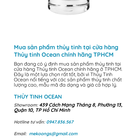
Mua sản phẩm thủy tinh tại cửa hàng
Thủy tinh Ocean chính hãng TPHCM
Bạn đang có ý định mua sản phẩm thủy tinh tại
cửa hàng Thủy tinh Ocean chính hãng ở TPHCM.
Đây là một lựa chọn rất tốt, bởi vì Thủy Tinh
Ocean nổi tiếng với các sản phẩm thủy tinh chất
lượng cao, mẫu mã đa dạng và giá cả hợp lý.
THỦY TINH OCEAN
439 Cách Mạng Tháng 8, Phường 13,
Showroom:
Quận 10, TP Hồ Chí Minh
Hotline tư vấn:
0947.836.567
Email:
mekoongs@gmail.com