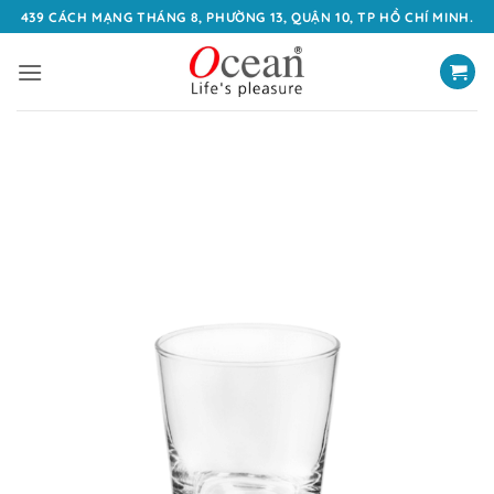
Bỏ
439 CÁCH MẠNG THÁNG 8, PHƯỜNG 13, QUẬN 10, TP HỒ CHÍ MINH.
qua
nội
dung