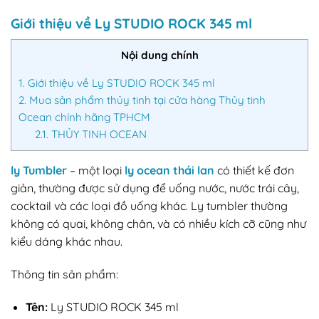
Giới thiệu về Ly STUDIO ROCK 345 ml
Nội dung chính
1.
Giới thiệu về Ly STUDIO ROCK 345 ml
2.
Mua sản phẩm thủy tinh tại cửa hàng Thủy tinh
Ocean chính hãng TPHCM
2.1.
THỦY TINH OCEAN
ly Tumbler
– một loại
ly ocean thái lan
có thiết kế đơn
giản, thường được sử dụng để uống nước, nước trái cây,
cocktail và các loại đồ uống khác. Ly tumbler thường
không có quai, không chân, và có nhiều kích cỡ cũng như
kiểu dáng khác nhau.
Thông tin sản phẩm:
Tên:
Ly STUDIO ROCK 345 ml