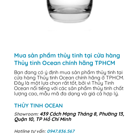
Mua sản phẩm thủy tinh tại cửa hàng
Thủy tinh Ocean chính hãng TPHCM
Bạn đang có ý định mua sản phẩm thủy tinh tại
cửa hàng Thủy tinh Ocean chính hãng ở TPHCM.
Đây là một lựa chọn rất tốt, bởi vì Thủy Tinh
Ocean nổi tiếng với các sản phẩm thủy tinh chất
lượng cao, mẫu mã đa dạng và giá cả hợp lý.
THỦY TINH OCEAN
439 Cách Mạng Tháng 8, Phường 13,
Showroom:
Quận 10, TP Hồ Chí Minh
Hotline tư vấn:
0947.836.567