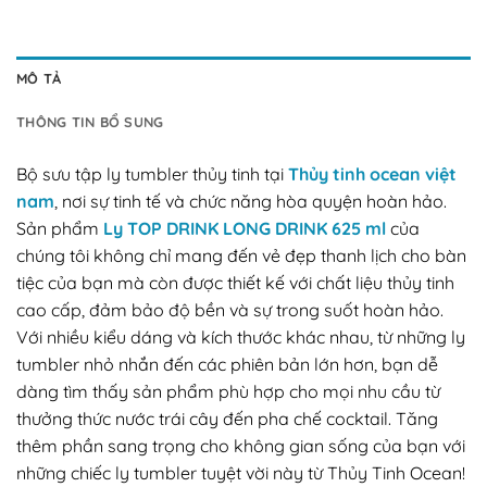
MÔ TẢ
THÔNG TIN BỔ SUNG
Bộ sưu tập ly tumbler thủy tinh tại
Thủy tinh ocean việt
nam
, nơi sự tinh tế và chức năng hòa quyện hoàn hảo.
Sản phẩm
Ly TOP DRINK LONG DRINK 625 ml
của
chúng tôi không chỉ mang đến vẻ đẹp thanh lịch cho bàn
tiệc của bạn mà còn được thiết kế với chất liệu thủy tinh
cao cấp, đảm bảo độ bền và sự trong suốt hoàn hảo.
Với nhiều kiểu dáng và kích thước khác nhau, từ những ly
tumbler nhỏ nhắn đến các phiên bản lớn hơn, bạn dễ
dàng tìm thấy sản phẩm phù hợp cho mọi nhu cầu từ
thưởng thức nước trái cây đến pha chế cocktail. Tăng
thêm phần sang trọng cho không gian sống của bạn với
những chiếc ly tumbler tuyệt vời này từ Thủy Tinh Ocean!