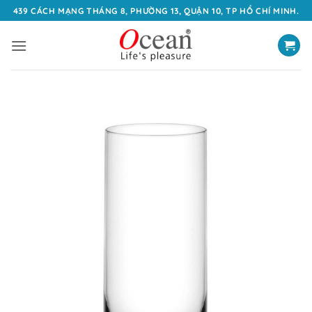
Bỏ
439 CÁCH MẠNG THÁNG 8, PHƯỜNG 13, QUẬN 10, TP HỒ CHÍ MINH.
qua
nội
dung