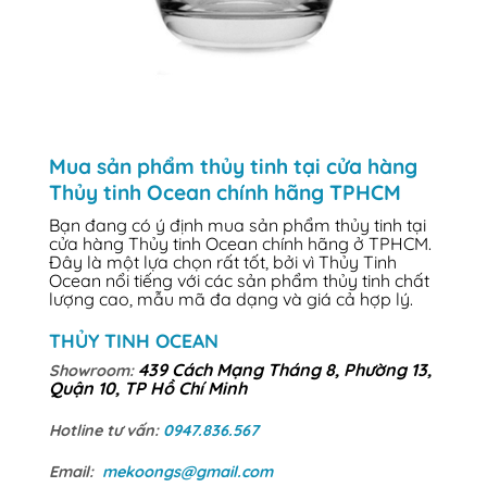
Mua sản phẩm thủy tinh tại cửa hàng
Thủy tinh Ocean chính hãng TPHCM
Bạn đang có ý định mua sản phẩm thủy tinh tại
cửa hàng Thủy tinh Ocean chính hãng ở TPHCM.
Đây là một lựa chọn rất tốt, bởi vì Thủy Tinh
Ocean nổi tiếng với các sản phẩm thủy tinh chất
lượng cao, mẫu mã đa dạng và giá cả hợp lý.
THỦY TINH OCEAN
439 Cách Mạng Tháng 8, Phường 13,
Showroom:
Quận 10, TP Hồ Chí Minh
Hotline tư vấn:
0947.836.567
Email:
mekoongs@gmail.com