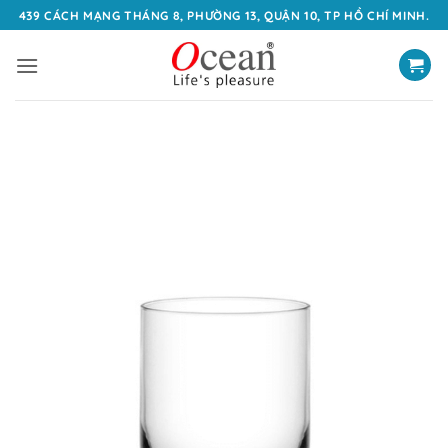
Bỏ
439 CÁCH MẠNG THÁNG 8, PHƯỜNG 13, QUẬN 10, TP HỒ CHÍ MINH.
qua
nội
dung