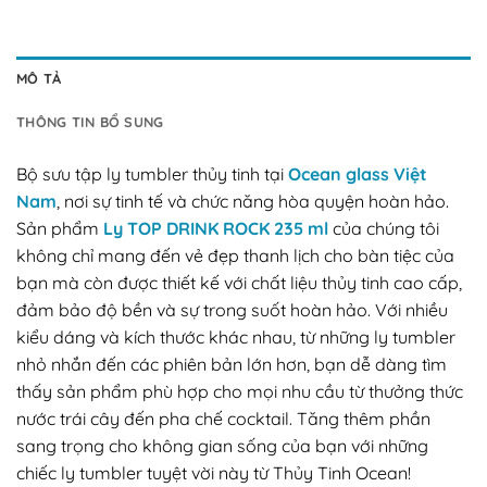
MÔ TẢ
THÔNG TIN BỔ SUNG
Bộ sưu tập ly tumbler thủy tinh tại
Ocean glass Việt
Nam
, nơi sự tinh tế và chức năng hòa quyện hoàn hảo.
Sản phẩm
Ly TOP DRINK ROCK 235 ml
của chúng tôi
không chỉ mang đến vẻ đẹp thanh lịch cho bàn tiệc của
bạn mà còn được thiết kế với chất liệu thủy tinh cao cấp,
đảm bảo độ bền và sự trong suốt hoàn hảo. Với nhiều
kiểu dáng và kích thước khác nhau, từ những ly tumbler
nhỏ nhắn đến các phiên bản lớn hơn, bạn dễ dàng tìm
thấy sản phẩm phù hợp cho mọi nhu cầu từ thưởng thức
nước trái cây đến pha chế cocktail. Tăng thêm phần
sang trọng cho không gian sống của bạn với những
chiếc ly tumbler tuyệt vời này từ Thủy Tinh Ocean!