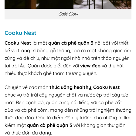
Café Slow
Cooku Nest
Cooku Nest
là một
quán cà phê quận 3
nổi bật với thiết
kế và trang trí bằng gỗ thông, tạo ra một không gian ấm
cúng và dễ chịu, như một ngôi nhà nhỏ trên thảo nguyên
tại trời Âu. Quán được biết đến với
view đẹp
và thu hút
nhiều thực khách ghé thăm thường xuyên.
Chuyên về các món
thức uống healthy
,
Cooku Nest
phục vụ trà trái cây nguyên chất và nước ép trái cây tươi
mát. Bên cạnh đó, quán cũng nổi tiếng với cà phê cốt
dừa và cà phê côm, mang đến những trải nghiệm thưởng
thức độc đáo. Đây là điểm đến lý tưởng cho những ai tìm
kiếm một
quán cà phê quận 3
với không gian thư giãn
và thực đơn đa dạng.