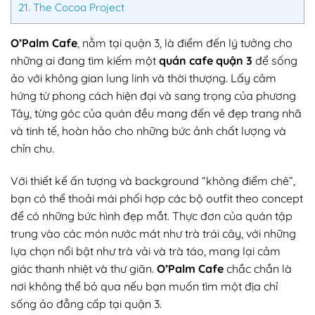
21.
The Cocoa Project
O’Palm Cafe
, nằm tại quận 3, là điểm đến lý tưởng cho
những ai đang tìm kiếm một
quán cafe quận 3
để sống
ảo với không gian lung linh và thời thượng. Lấy cảm
hứng từ phong cách hiện đại và sang trọng của phương
Tây, từng góc của quán đều mang đến vẻ đẹp trang nhã
và tinh tế, hoàn hảo cho những bức ảnh chất lượng và
chỉn chu.
Với thiết kế ấn tượng và background “không điểm chê”,
bạn có thể thoải mái phối hợp các bộ outfit theo concept
để có những bức hình đẹp mắt. Thực đơn của quán tập
trung vào các món nước mát như trà trái cây, với những
lựa chọn nổi bật như trà vải và trà táo, mang lại cảm
giác thanh nhiệt và thư giãn.
O’Palm Cafe
chắc chắn là
nơi không thể bỏ qua nếu bạn muốn tìm một địa chỉ
sống ảo đẳng cấp tại quận 3.