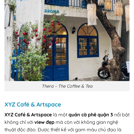
Thera – The Coffee & Tea
XYZ Café & Artspace
XYZ Café & Artspace
là một
quán cà phê quận 3
nổi bật
không chỉ với
view đẹp
mà còn với không gian nghệ
thuật độc đáo. Được thiết kế với gam màu chủ đạo là