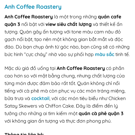
Anh Coffee Roastery
Anh Coffee Roastery
là một trong những
quán cafe
quận 3
nổi bật với
view siêu chất lượng
và thiết kế ấn
tượng. Quán gây ấn tượng với tone màu cam nâu đỏ
gạch nổi bật, tạo nên một không gian bắt mắt và độc
đáo. Dù bạn chụp ảnh từ góc nào, bạn cũng sẽ có những
bức hình “cực cháy” nhờ vào sự phối hợp
màu sắc
tinh tế.
Mặc dù giá đồ uống tại
Anh Coffee Roastery
có phần
cao hơn so với mặt bằng chung, nhưng chất lượng của
từng món được đảm bảo rất tốt. Quán không chỉ nổi
tiếng với cà phê mà còn phục vụ các món tráng miệng,
bữa trưa và
cocktail
, với các món tiêu biểu như Chicken
Satay Skewers và Chiffon Cake. Đây là điểm đến lý
tưởng cho những ai tìm kiếm một
quán cà phê quận 3
với không gian ấn tượng và thực đơn phong phú.
Thông tin liên hệ: