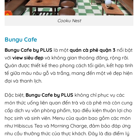
Cooku Nest
Bungu Cafe
Bungu Cafe by PLUS
là một
quán cà phê quận 3
nổi bật
với
view siêu đẹp
và không gian thoáng đãng, rộng rãi.
Quán được thiết kế theo phong cách tối giản, kết hợp tinh
tế giữa màu nâu gỗ và trắng, mang đến một vẻ đẹp hiện
đại và thanh lịch.
Đặc biệt,
Bungu Cafe by PLUS
không chỉ phục vụ các
món thức uống liên quan đến trà và cà phê mà còn cung
cấp dịch vụ văn phòng phẩm, tạo điều kiện thuận lợi cho
học sinh và sinh viên. Menu của quán bao gồm các món
như Hibiscus Tea và Morning Charge, đảm bảo đáp ứng
nhu cầu thưởng thức của thực khách. Đây là địa điểm lý