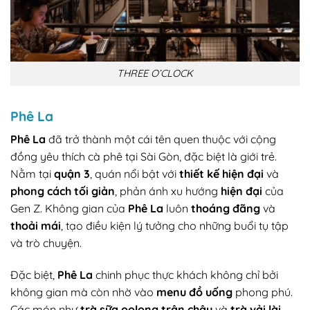
THREE O’CLOCK
Phê La
Phê La
đã trở thành một cái tên quen thuộc với cộng
đồng yêu thích cà phê tại Sài Gòn, đặc biệt là giới trẻ.
Nằm tại
quận 3
, quán nổi bật với
thiết kế hiện đại
và
phong cách tối giản
, phản ánh xu hướng
hiện đại
của
Gen Z. Không gian của
Phê La
luôn
thoáng đãng
và
thoải mái
, tạo điều kiện lý tưởng cho những buổi tụ tập
và trò chuyện.
Đặc biệt,
Phê La
chinh phục thực khách không chỉ bởi
không gian mà còn nhờ vào
menu đồ uống
phong phú.
Các món như
trà sữa oolong trân châu
và
trà vải lài