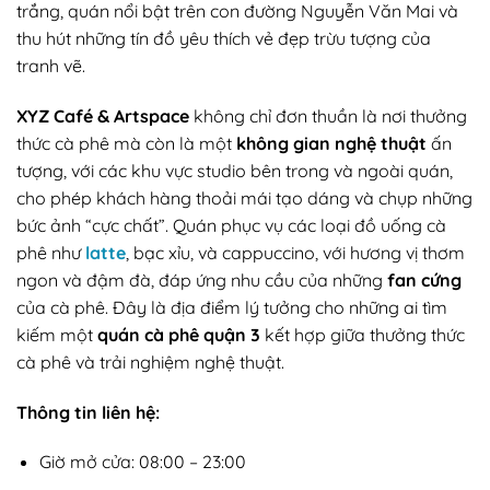
trắng, quán nổi bật trên con đường Nguyễn Văn Mai và
thu hút những tín đồ yêu thích vẻ đẹp trừu tượng của
tranh vẽ.
XYZ Café & Artspace
không chỉ đơn thuần là nơi thưởng
thức cà phê mà còn là một
không gian nghệ thuật
ấn
tượng, với các khu vực studio bên trong và ngoài quán,
cho phép khách hàng thoải mái tạo dáng và chụp những
bức ảnh “cực chất”. Quán phục vụ các loại đồ uống cà
phê như
latte
, bạc xỉu, và cappuccino, với hương vị thơm
ngon và đậm đà, đáp ứng nhu cầu của những
fan cứng
của cà phê. Đây là địa điểm lý tưởng cho những ai tìm
kiếm một
quán cà phê quận 3
kết hợp giữa thưởng thức
cà phê và trải nghiệm nghệ thuật.
Thông tin liên hệ:
Giờ mở cửa: 08:00 – 23:00