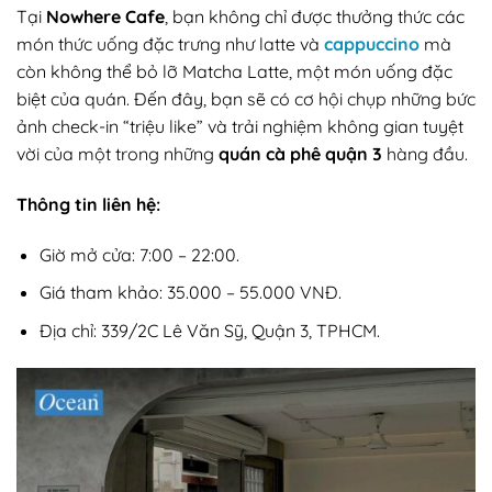
Tại
Nowhere Cafe
, bạn không chỉ được thưởng thức các
món thức uống đặc trưng như latte và
cappuccino
mà
còn không thể bỏ lỡ Matcha Latte, một món uống đặc
biệt của quán. Đến đây, bạn sẽ có cơ hội chụp những bức
ảnh check-in “triệu like” và trải nghiệm không gian tuyệt
vời của một trong những
quán cà phê quận 3
hàng đầu.
Thông tin liên hệ:
Giờ mở cửa: 7:00 – 22:00.
Giá tham khảo: 35.000 – 55.000 VNĐ.
Địa chỉ: 339/2C Lê Văn Sỹ, Quận 3, TPHCM.