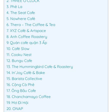
2.
THREE O’CLOCK
3.
Phê La
4.
The Seat Cafe
5.
Nowhere Café
6.
Thera – The Coffee & Tea
7.
XYZ Café & Artspace
8.
Anh Coffee Roastery
9.
Quán cafe quận 3 Ấp
10.
Café Slow
11.
Cooku Nest
12.
Bungu Cafe
13.
The Hummingbird Cafe & Roastery
14.
In’Joy Café & Bake
15.
Barista Collective
16.
Cộng Cà Phê
17.
Ông Bầu Cafe
18.
Chanchamayo Coffee
19.
Mơ Đi Hội
20.
ONAP