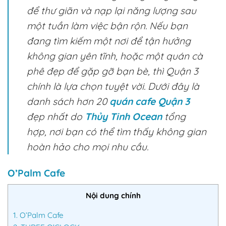
để thư giãn và nạp lại năng lượng sau
một tuần làm việc bận rộn. Nếu bạn
đang tìm kiếm một nơi để tận hưởng
không gian yên tĩnh, hoặc một quán cà
phê đẹp để gặp gỡ bạn bè, thì Quận 3
chính là lựa chọn tuyệt vời. Dưới đây là
danh sách hơn 20
quán cafe Quận 3
đẹp nhất do
Thủy Tinh Ocean
tổng
hợp, nơi bạn có thể tìm thấy không gian
hoàn hảo cho mọi nhu cầu.
O’Palm Cafe
Nội dung chính
1.
O’Palm Cafe