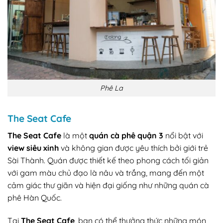
Phê La
The Seat Cafe
The Seat Cafe
là một
quán cà phê quận 3
nổi bật với
view siêu xinh
và không gian được yêu thích bởi giới trẻ
Sài Thành. Quán được thiết kế theo phong cách tối giản
với gam màu chủ đạo là nâu và trắng, mang đến một
cảm giác thư giãn và hiện đại giống như những quán cà
phê Hàn Quốc.
Tại
The Seat Cafe
, bạn có thể thưởng thức những món