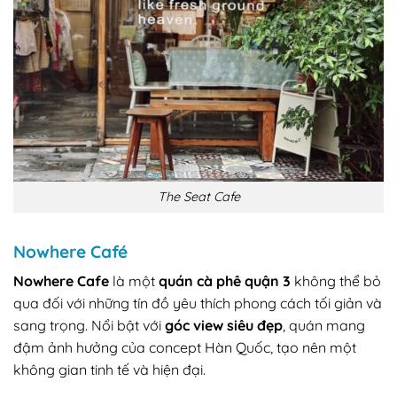
The Seat Cafe
Nowhere Café
Nowhere Cafe
là một
quán cà phê quận 3
không thể bỏ
qua đối với những tín đồ yêu thích phong cách tối giản và
sang trọng. Nổi bật với
góc view siêu đẹp
, quán mang
đậm ảnh hưởng của concept Hàn Quốc, tạo nên một
không gian tinh tế và hiện đại.