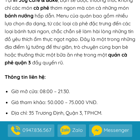
Tại
In’Joy Café & Bake
, bạn sẽ được thưởng thức không
chỉ các món
cà phê
thơm ngon mà còn cả những món
bánh nướng
hấp dẫn. Menu của quán bao gồm nhiều
lựa chọn đa dạng, từ các loại cà phê đặc trưng đến các
loại bánh tươi ngon, chắc chắn sẽ làm hài lòng những tín
đồ yêu thích ẩm thực ngọt ngào. Đây là một trong những
địa điểm lý tưởng để thư giãn, trò chuyện cùng bạn bè
hoặc thưởng thức một bữa ăn nhẹ trong một
quán cà
phê quận 3
đầy quyến rũ.
Thông tin liên hệ:
Giờ mở cửa: 08:00 – 21:30.
Giá tham khảo: 50.000 – 75.000 VNĐ.
Địa chỉ: 35 Trương Định, Quận 3, TPHCM.
0947.836.567
Zalo
Messenger