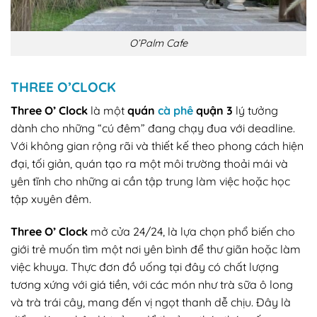
O’Palm Cafe
THREE O’CLOCK
Three O’ Clock
là một
quán
cà phê
quận 3
lý tưởng
dành cho những “cú đêm” đang chạy đua với deadline.
Với không gian rộng rãi và thiết kế theo phong cách hiện
đại, tối giản, quán tạo ra một môi trường thoải mái và
yên tĩnh cho những ai cần tập trung làm việc hoặc học
tập xuyên đêm.
Three O’ Clock
mở cửa 24/24, là lựa chọn phổ biến cho
giới trẻ muốn tìm một nơi yên bình để thư giãn hoặc làm
việc khuya. Thực đơn đồ uống tại đây có chất lượng
tương xứng với giá tiền, với các món như trà sữa ô long
và trà trái cây, mang đến vị ngọt thanh dễ chịu. Đây là