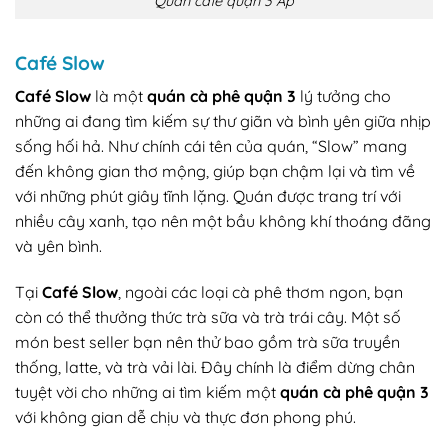
Quán cafe quận 3 Ấp
Café Slow
Café Slow
là một
quán cà phê quận 3
lý tưởng cho
những ai đang tìm kiếm sự thư giãn và bình yên giữa nhịp
sống hối hả. Như chính cái tên của quán, “Slow” mang
đến không gian thơ mộng, giúp bạn chậm lại và tìm về
với những phút giây tĩnh lặng. Quán được trang trí với
nhiều cây xanh, tạo nên một bầu không khí thoáng đãng
và yên bình.
Tại
Café Slow
, ngoài các loại cà phê thơm ngon, bạn
còn có thể thưởng thức trà sữa và trà trái cây. Một số
món best seller bạn nên thử bao gồm trà sữa truyền
thống, latte, và trà vải lài. Đây chính là điểm dừng chân
tuyệt vời cho những ai tìm kiếm một
quán cà phê quận 3
với không gian dễ chịu và thực đơn phong phú.