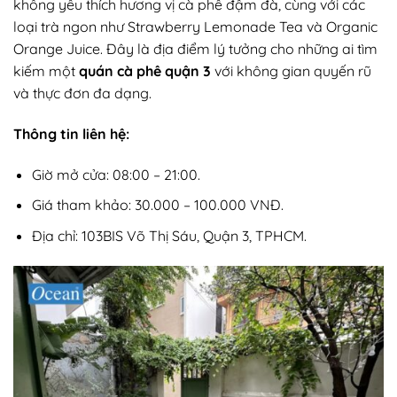
không yêu thích hương vị cà phê đậm đà, cùng với các
loại trà ngon như Strawberry Lemonade Tea và Organic
Orange Juice. Đây là địa điểm lý tưởng cho những ai tìm
kiếm một
quán cà phê quận 3
với không gian quyến rũ
và thực đơn đa dạng.
Thông tin liên hệ:
Giờ mở cửa: 08:00 – 21:00.
Giá tham khảo: 30.000 – 100.000 VNĐ.
Địa chỉ: 103BIS Võ Thị Sáu, Quận 3, TPHCM.