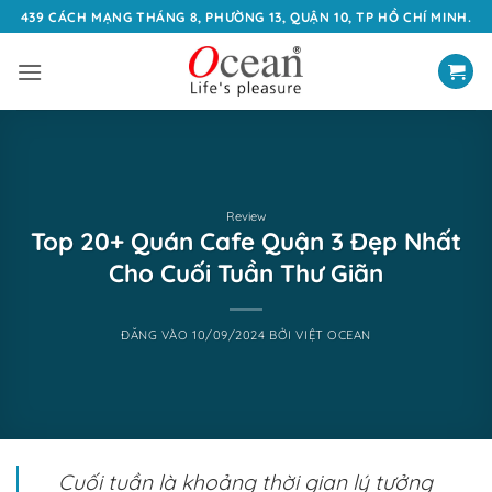
Bỏ
439 CÁCH MẠNG THÁNG 8, PHƯỜNG 13, QUẬN 10, TP HỒ CHÍ MINH.
qua
nội
dung
Review
Top 20+ Quán Cafe Quận 3 Đẹp Nhất
Cho Cuối Tuần Thư Giãn
ĐĂNG VÀO
10/09/2024
BỞI
VIỆT OCEAN
Cuối tuần là khoảng thời gian lý tưởng