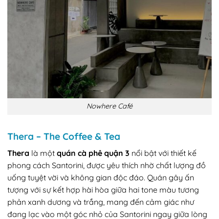
Nowhere Café
Thera – The Coffee & Tea
Thera
là một
quán cà phê quận 3
nổi bật với thiết kế
phong cách Santorini, được yêu thích nhờ chất lượng đồ
uống tuyệt vời và không gian độc đáo. Quán gây ấn
tượng với sự kết hợp hài hòa giữa hai tone màu tương
phản xanh dương và trắng, mang đến cảm giác như
đang lạc vào một góc nhỏ của Santorini ngay giữa lòng