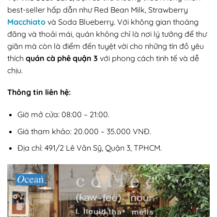
best-seller hấp dẫn như Red Bean Milk, Strawberry
Macchiato
và Soda Blueberry. Với không gian thoáng
đãng và thoải mái, quán không chỉ là nơi lý tưởng để thư
giãn mà còn là điểm đến tuyệt vời cho những tín đồ yêu
thích
quán cà phê quận 3
với phong cách tinh tế và dễ
chịu.
Thông tin liên hệ:
Giờ mở cửa: 08:00 – 21:00.
Giá tham khảo: 20.000 – 35.000 VNĐ.
Địa chỉ: 491/2 Lê Văn Sỹ, Quận 3, TPHCM.