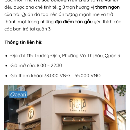
đều được pha chế tinh tế, giữ trọn hương vị
thơm ngon
của trà. Quán đã tạo nên ấn tượng mạnh mẽ và trở
thành một trong những
địa điểm tán gẫu
yêu thích của
các bạn trẻ tại quận 3.
Thông tin liên hệ:
Địa chỉ: 115 Trương Định, Phường Võ Thị Sáu, Quận 3
Giờ mở cửa: 8:00 – 22:30
Giá tham khảo: 38.000 VNĐ – 55.000 VNĐ