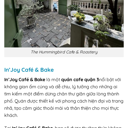
The Hummingbird Cafe & Roastery
In’Joy Café & Bake
In’Joy Café & Bake
là một
quán cafe quận 3
nổi bật với
không gian ấm cúng và dễ chịu, lý tưởng cho những ai
tìm kiếm một điểm dừng chân thư giãn giữa lòng thành
phố. Quán được thiết kế với phong cách hiện đại và trang
nhã, tạo cảm giác thoải mái và thân thiện cho mọi thực
khách.