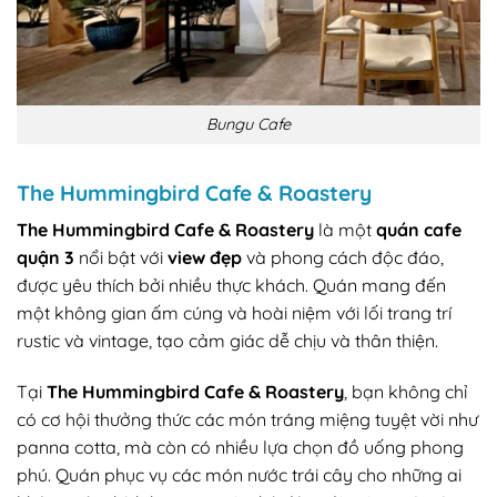
Bungu Cafe
The Hummingbird Cafe & Roastery
The Hummingbird Cafe & Roastery
là một
quán cafe
quận 3
nổi bật với
view đẹp
và phong cách độc đáo,
được yêu thích bởi nhiều thực khách. Quán mang đến
một không gian ấm cúng và hoài niệm với lối trang trí
rustic và vintage, tạo cảm giác dễ chịu và thân thiện.
Tại
The Hummingbird Cafe & Roastery
, bạn không chỉ
có cơ hội thưởng thức các món tráng miệng tuyệt vời như
panna cotta, mà còn có nhiều lựa chọn đồ uống phong
phú. Quán phục vụ các món nước trái cây cho những ai