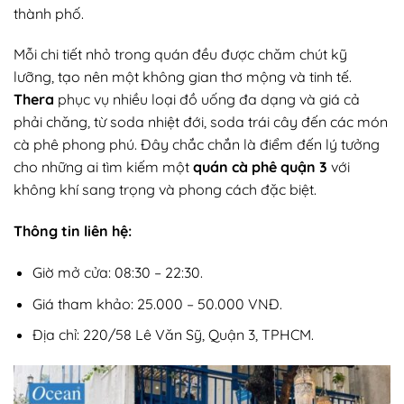
thành phố.
Mỗi chi tiết nhỏ trong quán đều được chăm chút kỹ
lưỡng, tạo nên một không gian thơ mộng và tinh tế.
Thera
phục vụ nhiều loại đồ uống đa dạng và giá cả
phải chăng, từ soda nhiệt đới, soda trái cây đến các món
cà phê phong phú. Đây chắc chắn là điểm đến lý tưởng
cho những ai tìm kiếm một
quán cà phê quận 3
với
không khí sang trọng và phong cách đặc biệt.
Thông tin liên hệ:
Giờ mở cửa: 08:30 – 22:30.
Giá tham khảo: 25.000 – 50.000 VNĐ.
Địa chỉ: 220/58 Lê Văn Sỹ, Quận 3, TPHCM.