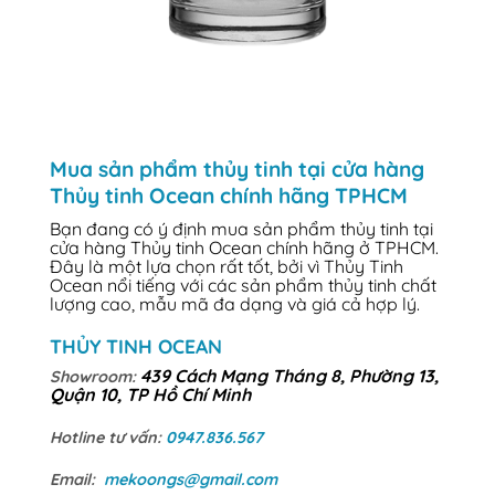
Mua sản phẩm thủy tinh tại cửa hàng
Thủy tinh Ocean chính hãng TPHCM
Bạn đang có ý định mua sản phẩm thủy tinh tại
cửa hàng Thủy tinh Ocean chính hãng ở TPHCM.
Đây là một lựa chọn rất tốt, bởi vì Thủy Tinh
Ocean nổi tiếng với các sản phẩm thủy tinh chất
lượng cao, mẫu mã đa dạng và giá cả hợp lý.
THỦY TINH OCEAN
439 Cách Mạng Tháng 8, Phường 13,
Showroom:
Quận 10, TP Hồ Chí Minh
Hotline tư vấn:
0947.836.567
Email:
mekoongs@gmail.com