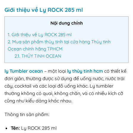
Giới thiệu về Ly ROCK 285 ml
Nội dung chính
1.
Giới thiệu về Ly ROCK 285 ml
2.
Mua sản phẩm thủy tinh tại cửa hàng Thủy tinh
Ocean chính hãng TPHCM
2.1.
THỦY TINH OCEAN
ly Tumbler ocean
– một loại
ly thủy tinh hcm
có thiết kế
đơn giản, thường được sử dụng để uống nước, nước trái
cây, cocktail và các loại đồ uống khác. Ly tumbler
thường không có quai, không chân, và có nhiều kích cỡ
cũng như kiểu dáng khác nhau.
Thông tin sản phẩm:
Tên:
Ly ROCK 285 ml