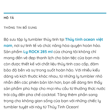
MÔ TẢ
THÔNG TIN BỔ SUNG
Bộ sưu tập ly tumbler thủy tinh tại
Thủy tinh ocean việt
nam
, nơi sự tinh tế và chức năng hòa quyện hoàn hảo.
Sản phẩm
Ly ROCK 285 ml
của chúng tôi không chỉ
mang đến vẻ đẹp thanh lịch cho bàn tiệc của bạn mà
còn được thiết kế với chất liệu thủy tinh cao cấp, đảm
bảo độ bền và sự trong suốt hoàn hảo. Với nhiều kiểu
dáng và kích thước khác nhau, từ những ly tumbler nhỏ
nhắn đến các phiên bản lớn hơn, bạn dễ dàng tìm thấy
sản phẩm phù hợp cho mọi nhu cầu từ thưởng thức nước
trái cây đến pha chế cocktail. Tăng thêm phần sang
trọng cho không gian sống của bạn với những chiếc ly
tumbler tuyệt vời này từ Thủy Tinh Ocean!