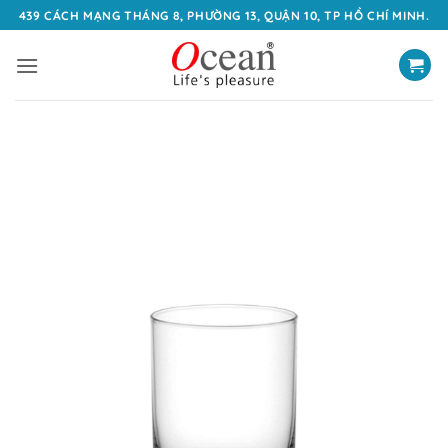
Bỏ
439 CÁCH MẠNG THÁNG 8, PHƯỜNG 13, QUẬN 10, TP HỒ CHÍ MINH.
qua
nội
dung