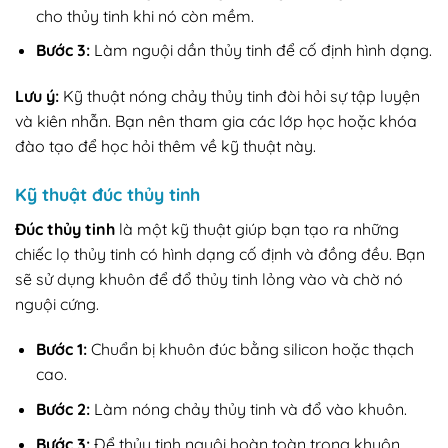
cho thủy tinh khi nó còn mềm.
Bước 3:
Làm nguội dần thủy tinh để cố định hình dạng.
Lưu ý:
Kỹ thuật nóng chảy thủy tinh đòi hỏi sự tập luyện
và kiên nhẫn. Bạn nên tham gia các lớp học hoặc khóa
đào tạo để học hỏi thêm về kỹ thuật này.
Kỹ thuật đúc thủy tinh
Đúc thủy tinh
là một kỹ thuật giúp bạn tạo ra những
chiếc lọ thủy tinh có hình dạng cố định và đồng đều. Bạn
sẽ sử dụng khuôn để đổ thủy tinh lỏng vào và chờ nó
nguội cứng.
Bước 1:
Chuẩn bị khuôn đúc bằng silicon hoặc thạch
cao.
Bước 2:
Làm nóng chảy thủy tinh và đổ vào khuôn.
Bước 3:
Để thủy tinh nguội hoàn toàn trong khuôn.