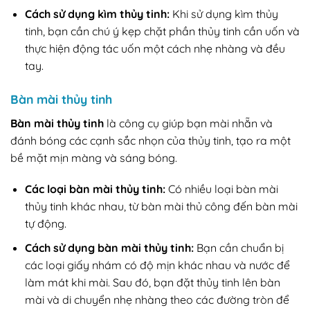
Cách sử dụng kìm thủy tinh:
Khi sử dụng kìm thủy
tinh, bạn cần chú ý kẹp chặt phần thủy tinh cần uốn và
thực hiện động tác uốn một cách nhẹ nhàng và đều
tay.
Bàn mài thủy tinh
Bàn mài thủy tinh
là công cụ giúp bạn mài nhẵn và
đánh bóng các cạnh sắc nhọn của thủy tinh, tạo ra một
bề mặt mịn màng và sáng bóng.
Các loại bàn mài thủy tinh:
Có nhiều loại bàn mài
thủy tinh khác nhau, từ bàn mài thủ công đến bàn mài
tự động.
Cách sử dụng bàn mài thủy tinh:
Bạn cần chuẩn bị
các loại giấy nhám có độ mịn khác nhau và nước để
làm mát khi mài. Sau đó, bạn đặt thủy tinh lên bàn
mài và di chuyển nhẹ nhàng theo các đường tròn để