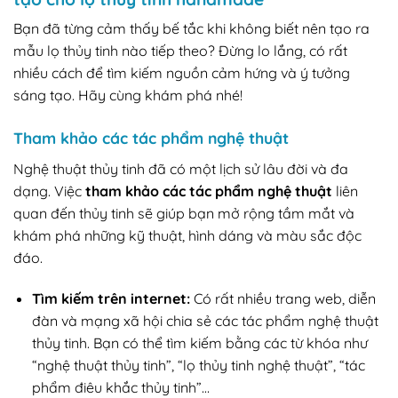
Bạn đã từng cảm thấy bế tắc khi không biết nên tạo ra
mẫu lọ thủy tinh nào tiếp theo? Đừng lo lắng, có rất
nhiều cách để tìm kiếm nguồn cảm hứng và ý tưởng
sáng tạo. Hãy cùng khám phá nhé!
Tham khảo các tác phẩm nghệ thuật
Nghệ thuật thủy tinh đã có một lịch sử lâu đời và đa
dạng. Việc
tham khảo các tác phẩm nghệ thuật
liên
quan đến thủy tinh sẽ giúp bạn mở rộng tầm mắt và
khám phá những kỹ thuật, hình dáng và màu sắc độc
đáo.
Tìm kiếm trên internet:
Có rất nhiều trang web, diễn
đàn và mạng xã hội chia sẻ các tác phẩm nghệ thuật
thủy tinh. Bạn có thể tìm kiếm bằng các từ khóa như
“nghệ thuật thủy tinh”, “lọ thủy tinh nghệ thuật”, “tác
phẩm điêu khắc thủy tinh”…