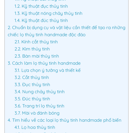
1.2.
Kỹ thuật đục thủy tinh
1.3.
Kỹ thuật nóng chảy thủy tinh
1.4.
Kỹ thuật đúc thủy tinh
2.
Chuẩn bị dụng cụ và vật liệu cần thiết để tạo ra những
chiếc lọ thủy tinh handmade độc đáo
2.1.
Kính cắt thủy tinh
2.2.
Kìm thủy tinh
2.3.
Bàn mài thủy tinh
3.
Cách làm lọ thủy tinh handmade
3.1.
Lựa chọn ý tưởng và thiết kế
3.2.
Cắt thủy tinh
3.3.
Đục thủy tinh
3.4.
Nung chảy thủy tinh
3.5.
Đúc thủy tinh
3.6.
Trang trí lọ thủy tinh
3.7.
Mài và đánh bóng
4.
Tìm hiểu về các loại lọ thủy tinh handmade phổ biến
4.1.
Lọ hoa thủy tinh