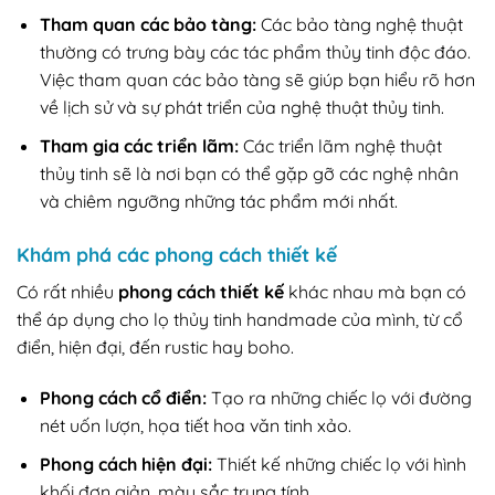
Tham quan các bảo tàng:
Các bảo tàng nghệ thuật
thường có trưng bày các tác phẩm thủy tinh độc đáo.
Việc tham quan các bảo tàng sẽ giúp bạn hiểu rõ hơn
về lịch sử và sự phát triển của nghệ thuật thủy tinh.
Tham gia các triển lãm:
Các triển lãm nghệ thuật
thủy tinh sẽ là nơi bạn có thể gặp gỡ các nghệ nhân
và chiêm ngưỡng những tác phẩm mới nhất.
Khám phá các phong cách thiết kế
Có rất nhiều
phong cách thiết kế
khác nhau mà bạn có
thể áp dụng cho lọ thủy tinh handmade của mình, từ cổ
điển, hiện đại, đến rustic hay boho.
Phong cách cổ điển:
Tạo ra những chiếc lọ với đường
nét uốn lượn, họa tiết hoa văn tinh xảo.
Phong cách hiện đại:
Thiết kế những chiếc lọ với hình
khối đơn giản, màu sắc trung tính.