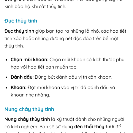
kính bảo hộ khi cắt thủy tinh.
Đục thủy tinh
Đục thủy tinh
giúp bạn tạo ra những lỗ nhỏ, các họa tiết
tinh xảo hoặc những đường nét độc đáo trên bề mặt
thủy tinh.
Chọn mũi khoan:
Chọn mũi khoan có kích thước phù
hợp với họa tiết bạn muốn tạo.
Đánh dấu:
Dùng bút đánh dấu vị trí cần khoan.
Khoan:
Đặt mũi khoan vào vị trí đã đánh dấu và
khoan nhẹ nhàng.
Nung chảy thủy tinh
Nung chảy thủy tinh
là kỹ thuật dành cho những người
có kinh nghiệm. Bạn sẽ sử dụng
đèn thổi thủy tinh
để