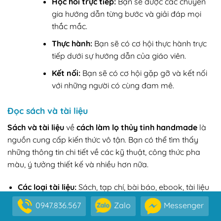
Học hỏi trực tiếp:
Bạn sẽ được các chuyên
gia hướng dẫn từng bước và giải đáp mọi
thắc mắc.
Thực hành:
Bạn sẽ có cơ hội thực hành trực
tiếp dưới sự hướng dẫn của giáo viên.
Kết nối:
Bạn sẽ có cơ hội gặp gỡ và kết nối
với những người có cùng đam mê.
Đọc sách và tài liệu
Sách và tài liệu
về
cách làm lọ thủy tinh handmade
là
nguồn cung cấp kiến thức vô tận. Bạn có thể tìm thấy
những thông tin chi tiết về các kỹ thuật, công thức pha
màu, ý tưởng thiết kế và nhiều hơn nữa.
Các loại tài liệu:
Sách, tạp chí, bài báo, ebook, tài liệu
hướng dẫn trực tuyến.
0947.836.567
Zalo
Messenger
Lợi ích: