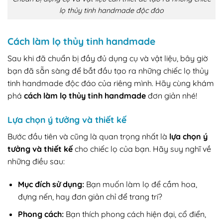
lọ thủy tinh handmade độc đáo
Cách làm lọ thủy tinh handmade
Sau khi đã chuẩn bị đầy đủ dụng cụ và vật liệu, bây giờ
bạn đã sẵn sàng để bắt đầu tạo ra những chiếc lọ thủy
tinh handmade độc đáo của riêng mình. Hãy cùng khám
phá
cách làm lọ thủy tinh handmade
đơn giản nhé!
Lựa chọn ý tưởng và thiết kế
Bước đầu tiên và cũng là quan trọng nhất là
lựa chọn ý
tưởng và thiết kế
cho chiếc lọ của bạn. Hãy suy nghĩ về
những điều sau:
Mục đích sử dụng:
Bạn muốn làm lọ để cắm hoa,
đựng nến, hay đơn giản chỉ để trang trí?
Phong cách:
Bạn thích phong cách hiện đại, cổ điển,