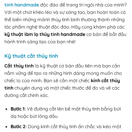
tinh handmade
độc đáo để trang trí ngôi nhà của mình?
Với một chút khéo léo và sự sáng tạo, bạn hoàn toàn có
thể biến những mảnh thủy tinh bình thường thành những
tác phẩm nghệ thuật độc đáo. Hãy cùng khám phá các
kỹ thuật làm lọ thủy tinh handmade
cơ bản để bắt đầu
hành trình sáng tạo của bạn nhé!
Kỹ thuật cắt thủy tinh
Cắt thủy tinh
là kỹ thuật cơ bản đầu tiên mà bạn cần
nắm vững để tạo ra những hình dáng mong muốn cho
chiếc lọ của mình. Bạn sẽ cần một chiếc
kính cắt thủy
tinh
chuyên dụng và một chiếc thước để đo và vẽ các
đường cắt chính xác.
Bước 1:
Vẽ đường cắt lên bề mặt thủy tinh bằng bút
dạ hoặc bút lông dầu.
Bước 2:
Dùng kính cắt thủy tinh ấn chắc và kéo một