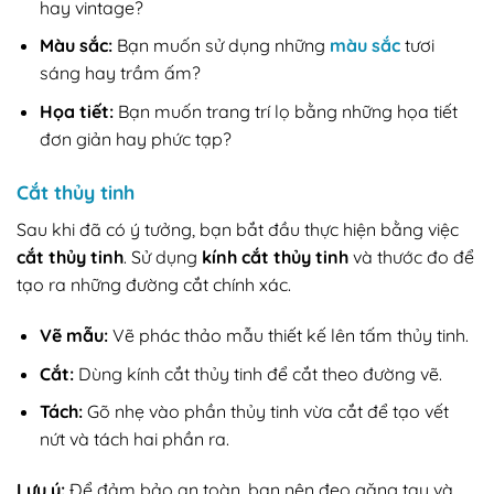
hay vintage?
Màu sắc:
Bạn muốn sử dụng những
màu sắc
tươi
sáng hay trầm ấm?
Họa tiết:
Bạn muốn trang trí lọ bằng những họa tiết
đơn giản hay phức tạp?
Cắt thủy tinh
Sau khi đã có ý tưởng, bạn bắt đầu thực hiện bằng việc
cắt thủy tinh
. Sử dụng
kính cắt thủy tinh
và thước đo để
tạo ra những đường cắt chính xác.
Vẽ mẫu:
Vẽ phác thảo mẫu thiết kế lên tấm thủy tinh.
Cắt:
Dùng kính cắt thủy tinh để cắt theo đường vẽ.
Tách:
Gõ nhẹ vào phần thủy tinh vừa cắt để tạo vết
nứt và tách hai phần ra.
Lưu ý:
Để đảm bảo an toàn, bạn nên đeo găng tay và