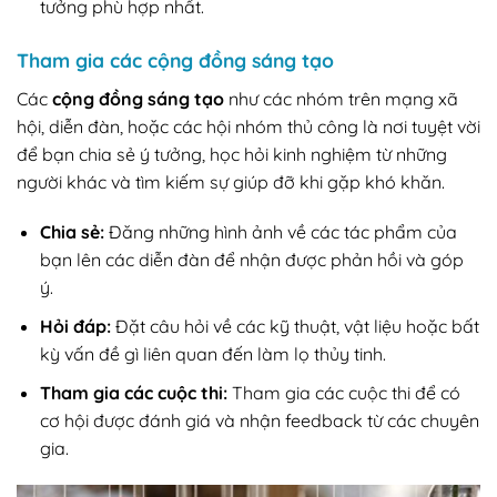
tưởng phù hợp nhất.
Tham gia các cộng đồng sáng tạo
Các
cộng đồng sáng tạo
như các nhóm trên mạng xã
hội, diễn đàn, hoặc các hội nhóm thủ công là nơi tuyệt vời
để bạn chia sẻ ý tưởng, học hỏi kinh nghiệm từ những
người khác và tìm kiếm sự giúp đỡ khi gặp khó khăn.
Chia sẻ:
Đăng những hình ảnh về các tác phẩm của
bạn lên các diễn đàn để nhận được phản hồi và góp
ý.
Hỏi đáp:
Đặt câu hỏi về các kỹ thuật, vật liệu hoặc bất
kỳ vấn đề gì liên quan đến làm lọ thủy tinh.
Tham gia các cuộc thi:
Tham gia các cuộc thi để có
cơ hội được đánh giá và nhận feedback từ các chuyên
gia.