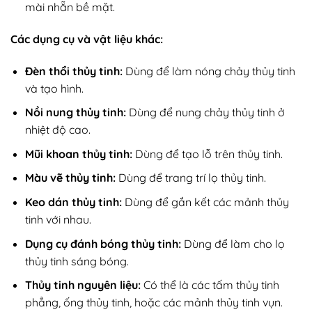
mài nhẵn bề mặt.
Các dụng cụ và vật liệu khác:
Đèn thổi thủy tinh:
Dùng để làm nóng chảy thủy tinh
và tạo hình.
Nồi nung thủy tinh:
Dùng để nung chảy thủy tinh ở
nhiệt độ cao.
Mũi khoan thủy tinh:
Dùng để tạo lỗ trên thủy tinh.
Màu vẽ thủy tinh:
Dùng để trang trí lọ thủy tinh.
Keo dán thủy tinh:
Dùng để gắn kết các mảnh thủy
tinh với nhau.
Dụng cụ đánh bóng thủy tinh:
Dùng để làm cho lọ
thủy tinh sáng bóng.
Thủy tinh nguyên liệu:
Có thể là các tấm thủy tinh
phẳng, ống thủy tinh, hoặc các mảnh thủy tinh vụn.