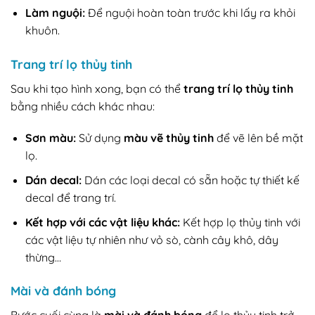
Làm nguội:
Để nguội hoàn toàn trước khi lấy ra khỏi
khuôn.
Trang trí lọ thủy tinh
Sau khi tạo hình xong, bạn có thể
trang trí lọ thủy tinh
bằng nhiều cách khác nhau:
Sơn màu:
Sử dụng
màu vẽ thủy tinh
để vẽ lên bề mặt
lọ.
Dán decal:
Dán các loại decal có sẵn hoặc tự thiết kế
decal để trang trí.
Kết hợp với các vật liệu khác:
Kết hợp lọ thủy tinh với
các vật liệu tự nhiên như vỏ sò, cành cây khô, dây
thừng…
Mài và đánh bóng