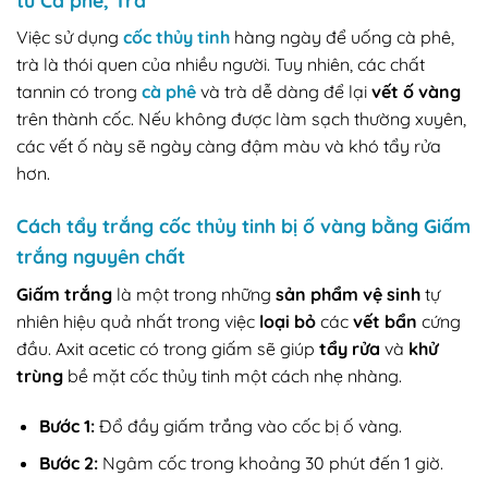
Việc sử dụng
cốc thủy tinh
hàng ngày để uống cà phê,
trà là thói quen của nhiều người. Tuy nhiên, các chất
tannin có trong
cà phê
và trà dễ dàng để lại
vết ố vàng
trên thành cốc. Nếu không được làm sạch thường xuyên,
các vết ố này sẽ ngày càng đậm màu và khó tẩy rửa
hơn.
Cách tẩy trắng cốc thủy tinh bị ố vàng bằng Giấm
trắng nguyên chất
Giấm trắng
là một trong những
sản phẩm vệ sinh
tự
nhiên hiệu quả nhất trong việc
loại bỏ
các
vết bẩn
cứng
đầu. Axit acetic có trong giấm sẽ giúp
tẩy rửa
và
khử
trùng
bề mặt cốc thủy tinh một cách nhẹ nhàng.
Bước 1:
Đổ đầy giấm trắng vào cốc bị ố vàng.
Bước 2:
Ngâm cốc trong khoảng 30 phút đến 1 giờ.