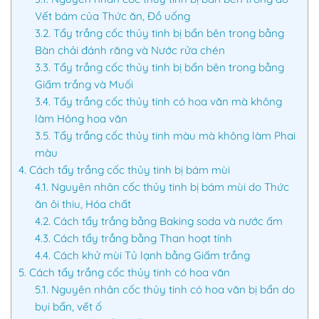
Vết bám của Thức ăn, Đồ uống
3.2.
Tẩy trắng cốc thủy tinh bị bẩn bên trong bằng
Bàn chải đánh răng và Nước rửa chén
3.3.
Tẩy trắng cốc thủy tinh bị bẩn bên trong bằng
Giấm trắng và Muối
3.4.
Tẩy trắng cốc thủy tinh có hoa văn mà không
làm Hỏng hoa văn
3.5.
Tẩy trắng cốc thủy tinh màu mà không làm Phai
màu
4.
Cách tẩy trắng cốc thủy tinh bị bám mùi
4.1.
Nguyên nhân cốc thủy tinh bị bám mùi do Thức
ăn ôi thiu, Hóa chất
4.2.
Cách tẩy trắng bằng Baking soda và nước ấm
4.3.
Cách tẩy trắng bằng Than hoạt tính
4.4.
Cách khử mùi Tủ lạnh bằng Giấm trắng
5.
Cách tẩy trắng cốc thủy tinh có hoa văn
5.1.
Nguyên nhân cốc thủy tinh có hoa văn bị bẩn do
bụi bẩn, vết ố