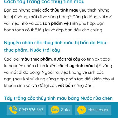
Cách tẩy trắng cốc thủy tinh màu
Bạn có những chiếc
cốc thủy tinh màu
yêu thích nhưng
lại bị ố vàng, mất đi vẻ sáng bóng? Đừng lo lắng, với một
vài mẹo nhỏ và các
sản phẩm vệ sinh
phù hợp, bạn
hoàn toàn có thể lấy lại vẻ đẹp ban đầu cho chúng.
Nguyên nhân cốc thủy tinh màu bị bẩn do Màu
thực phẩm, Nước trái cây
Các loại
màu thực phẩm
,
nước trái cây
có tính axit cao
là nguyên nhân chính khiến
cốc thủy tinh màu
bị ố vàng
và mất đi độ bóng. Ngoài ra, việc không vệ sinh cốc
ngay sau khi sử dụng cũng góp phần tạo điều kiện cho vi
khuẩn sinh sôi và để lại các
vết bẩn
cứng đầu.
Tẩy trắng cốc thủy tinh màu bằng Nước rửa chén
và Nước ấm
0947.836.567
Zalo
Messenger
Bước 1:
Đầu tiên, bạn hãy rửa sạch
cốc thủy tinh màu