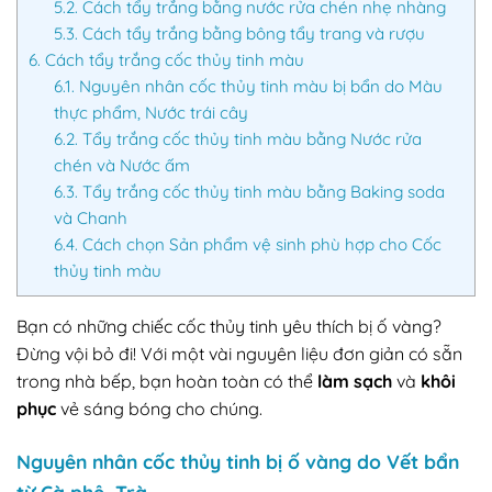
5.2.
Cách tẩy trắng bằng nước rửa chén nhẹ nhàng
5.3.
Cách tẩy trắng bằng bông tẩy trang và rượu
6.
Cách tẩy trắng cốc thủy tinh màu
6.1.
Nguyên nhân cốc thủy tinh màu bị bẩn do Màu
thực phẩm, Nước trái cây
6.2.
Tẩy trắng cốc thủy tinh màu bằng Nước rửa
chén và Nước ấm
6.3.
Tẩy trắng cốc thủy tinh màu bằng Baking soda
và Chanh
6.4.
Cách chọn Sản phẩm vệ sinh phù hợp cho Cốc
thủy tinh màu
Bạn có những chiếc cốc thủy tinh yêu thích bị ố vàng?
Đừng vội bỏ đi! Với một vài nguyên liệu đơn giản có sẵn
trong nhà bếp, bạn hoàn toàn có thể
làm sạch
và
khôi
phục
vẻ sáng bóng cho chúng.
Nguyên nhân cốc thủy tinh bị ố vàng do Vết bẩn
từ Cà phê, Trà