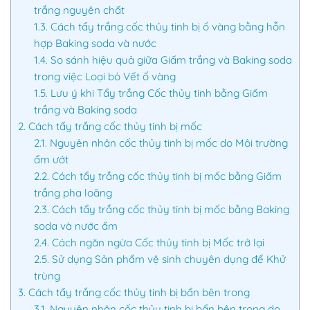
trắng nguyên chất
1.3.
Cách tẩy trắng cốc thủy tinh bị ố vàng bằng hỗn
hợp Baking soda và nước
1.4.
So sánh hiệu quả giữa Giấm trắng và Baking soda
trong việc Loại bỏ Vết ố vàng
1.5.
Lưu ý khi Tẩy trắng Cốc thủy tinh bằng Giấm
trắng và Baking soda
2.
Cách tẩy trắng cốc thủy tinh bị mốc
2.1.
Nguyên nhân cốc thủy tinh bị mốc do Môi trường
ẩm ướt
2.2.
Cách tẩy trắng cốc thủy tinh bị mốc bằng Giấm
trắng pha loãng
2.3.
Cách tẩy trắng cốc thủy tinh bị mốc bằng Baking
soda và nước ấm
2.4.
Cách ngăn ngừa Cốc thủy tinh bị Mốc trở lại
2.5.
Sử dụng Sản phẩm vệ sinh chuyên dụng để Khử
trùng
3.
Cách tẩy trắng cốc thủy tinh bị bẩn bên trong
3.1.
Nguyên nhân cốc thủy tinh bị bẩn bên trong do