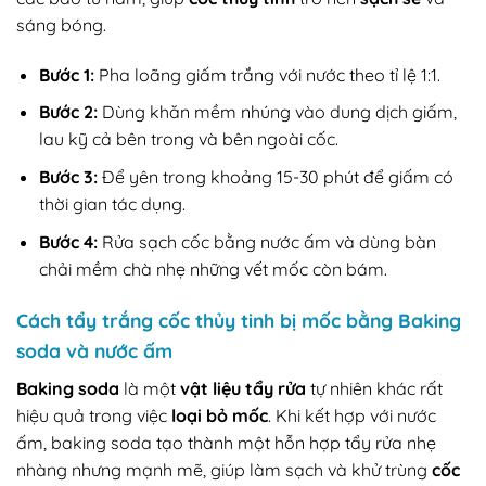
sáng bóng.
Bước 1:
Pha loãng giấm trắng với nước theo tỉ lệ 1:1.
Bước 2:
Dùng khăn mềm nhúng vào dung dịch giấm,
lau kỹ cả bên trong và bên ngoài cốc.
Bước 3:
Để yên trong khoảng 15-30 phút để giấm có
thời gian tác dụng.
Bước 4:
Rửa sạch cốc bằng nước ấm và dùng bàn
chải mềm chà nhẹ những vết mốc còn bám.
Cách tẩy trắng cốc thủy tinh bị mốc bằng Baking
soda và nước ấm
Baking soda
là một
vật liệu tẩy rửa
tự nhiên khác rất
hiệu quả trong việc
loại bỏ mốc
. Khi kết hợp với nước
ấm, baking soda tạo thành một hỗn hợp tẩy rửa nhẹ
nhàng nhưng mạnh mẽ, giúp làm sạch và khử trùng
cốc