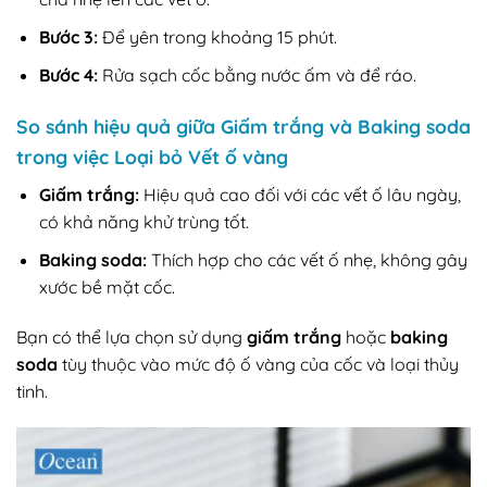
Bước 3:
Để yên trong khoảng 15 phút.
Bước 4:
Rửa sạch cốc bằng nước ấm và để ráo.
So sánh hiệu quả giữa Giấm trắng và Baking soda
trong việc Loại bỏ Vết ố vàng
Giấm trắng:
Hiệu quả cao đối với các vết ố lâu ngày,
có khả năng khử trùng tốt.
Baking soda:
Thích hợp cho các vết ố nhẹ, không gây
xước bề mặt cốc.
Bạn có thể lựa chọn sử dụng
giấm trắng
hoặc
baking
soda
tùy thuộc vào mức độ ố vàng của cốc và loại thủy
tinh.