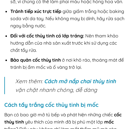
sỡ, vì chúng có thể làm phai màu hoặc hỏng hoa văn.
Tránh tiếp xúc trực tiếp
giữa giấm trắng hoặc baking
soda với da tay. Nếu không may bị dính, hãy rửa sạch
ngay bằng nước.
Đối với cốc thủy tinh có lớp tráng:
Nên tham khảo
hướng dẫn của nhà sản xuất trước khi sử dụng các
chất tẩy rửa.
Bảo quản cốc thủy tinh
ở nơi khô ráo, thoáng mát để
tránh bị ẩm mốc và ố vàng trở lại.
Xem thêm:
Cách mở nắp chai thủy tinh
vặn chặt nhanh chóng, dễ dàng
Cách tẩy trắng cốc thủy tinh bị mốc
Bạn có bao giờ mở tủ bếp và phát hiện những chiếc
cốc
thủy tinh
yêu thích của mình đã bị phủ một lớp
mốc
trắng? Điều này không chỉ làm mất thẩm mỹ mà còn