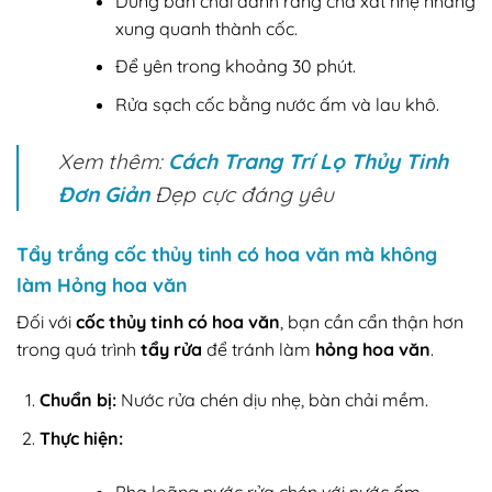
Dùng bàn chải đánh răng chà xát nhẹ nhàng
xung quanh thành cốc.
Để yên trong khoảng 30 phút.
Rửa sạch cốc bằng nước ấm và lau khô.
Xem thêm:
Cách Trang Trí Lọ Thủy Tinh
Đơn Giản
Đẹp cực đáng yêu
Tẩy trắng cốc thủy tinh có hoa văn mà không
làm Hỏng hoa văn
Đối với
cốc thủy tinh có hoa văn
, bạn cần cẩn thận hơn
trong quá trình
tẩy rửa
để tránh làm
hỏng hoa văn
.
Chuẩn bị:
Nước rửa chén dịu nhẹ, bàn chải mềm.
Thực hiện:
Pha loãng nước rửa chén với nước ấm.