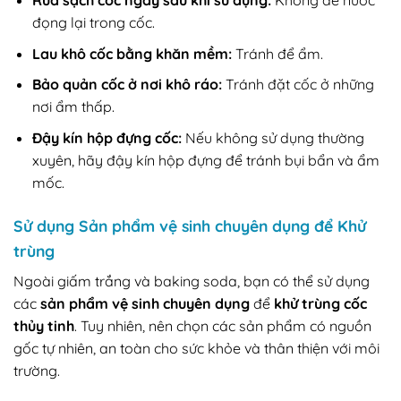
Rửa sạch cốc ngay sau khi sử dụng:
Không để nước
đọng lại trong cốc.
Lau khô cốc bằng khăn mềm:
Tránh để ẩm.
Bảo quản cốc ở nơi khô ráo:
Tránh đặt cốc ở những
nơi ẩm thấp.
Đậy kín hộp đựng cốc:
Nếu không sử dụng thường
xuyên, hãy đậy kín hộp đựng để tránh bụi bẩn và ẩm
mốc.
Sử dụng Sản phẩm vệ sinh chuyên dụng để Khử
trùng
Ngoài giấm trắng và baking soda, bạn có thể sử dụng
các
sản phẩm vệ sinh chuyên dụng
để
khử trùng
cốc
thủy tinh
. Tuy nhiên, nên chọn các sản phẩm có nguồn
gốc tự nhiên, an toàn cho sức khỏe và thân thiện với môi
trường.