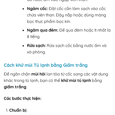
Ngâm cốc:
Đặt cốc cần làm sạch vào cốc
chứa viên than. Đậy nắp hoặc dùng màng
bọc thực phẩm bọc kín.
Ngâm qua đêm:
Để qua đêm hoặc ít nhất là
8 tiếng.
Rửa sạch:
Rửa sạch cốc bằng nước ấm và
xà phòng.
Cách khử mùi Tủ lạnh bằng Giấm trắng
Để ngăn chặn
mùi hôi
lan tỏa từ cốc sang các vật dụng
khác trong tủ lạnh, bạn có thể
khử mùi tủ lạnh
bằng
giấm trắng
.
Các bước thực hiện:
Chuẩn bị: