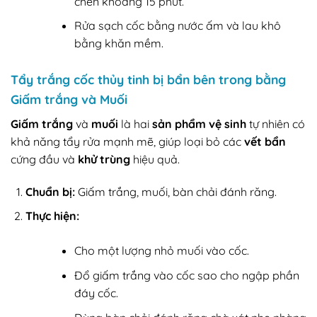
chén khoảng 15 phút.
Rửa sạch cốc bằng nước ấm và lau khô
bằng khăn mềm.
Tẩy trắng cốc thủy tinh bị bẩn bên trong bằng
Giấm trắng và Muối
Giấm trắng
và
muối
là hai
sản phẩm vệ sinh
tự nhiên có
khả năng tẩy rửa mạnh mẽ, giúp loại bỏ các
vết bẩn
cứng đầu và
khử trùng
hiệu quả.
Chuẩn bị:
Giấm trắng, muối, bàn chải đánh răng.
Thực hiện:
Cho một lượng nhỏ muối vào cốc.
Đổ giấm trắng vào cốc sao cho ngập phần
đáy cốc.