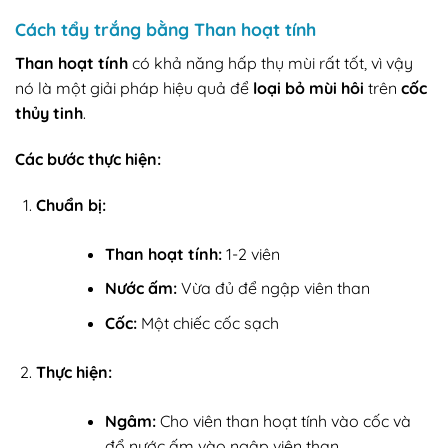
Cách tẩy trắng bằng Than hoạt tính
Than hoạt tính
có khả năng hấp thụ mùi rất tốt, vì vậy
nó là một giải pháp hiệu quả để
loại bỏ mùi hôi
trên
cốc
thủy tinh
.
Các bước thực hiện:
Chuẩn bị:
Than hoạt tính:
1-2 viên
Nước ấm:
Vừa đủ để ngập viên than
Cốc:
Một chiếc cốc sạch
Thực hiện:
Ngâm:
Cho viên than hoạt tính vào cốc và
đổ nước ấm vào ngập viên than.