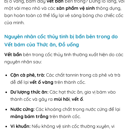
bị ố vàng, bám đầy
vết bẩn
bên trong? Đừng lo lắng, với
một vài mẹo nhỏ và các
sản phẩm vệ sinh
thông dụng,
bạn hoàn toàn có thể lấy lại vẻ sáng bóng cho chiếc cốc
của mình.
Nguyên nhân cốc thủy tinh bị bẩn bên trong do
Vết bám của Thức ăn, Đồ uống
Vết bẩn
bên trong cốc thủy tinh thường xuất hiện do các
nguyên nhân sau:
Cặn cà phê, trà:
Các chất tannin trong cà phê và trà
dễ để lại
vết ố vàng
trên thành cốc.
Dư lượng thức ăn:
Các hạt thức ăn, gia vị bám vào
thành cốc và gây ra
mùi hôi
,
vết ố
.
Nước cứng:
Các khoáng chất trong nước cứng để lại
mảng bám trắng
trên thành cốc.
Vi khuẩn:
Nếu không vệ sinh cốc thường xuyên, vi