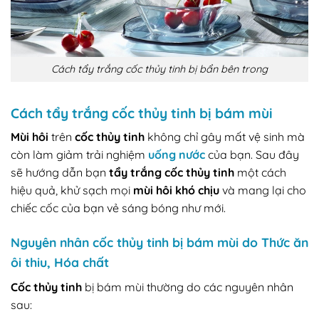
Cách tẩy trắng cốc thủy tinh bị bẩn bên trong
Cách tẩy trắng cốc thủy tinh bị bám mùi
Mùi hôi
trên
cốc thủy tinh
không chỉ gây mất vệ sinh mà
còn làm giảm trải nghiệm
uống nước
của bạn. Sau đây
sẽ hướng dẫn bạn
tẩy trắng cốc thủy tinh
một cách
hiệu quả, khử sạch mọi
mùi hôi khó chịu
và mang lại cho
chiếc cốc của bạn vẻ sáng bóng như mới.
Nguyên nhân cốc thủy tinh bị bám mùi do Thức ăn
ôi thiu, Hóa chất
Cốc thủy tinh
bị bám mùi thường do các nguyên nhân
sau: