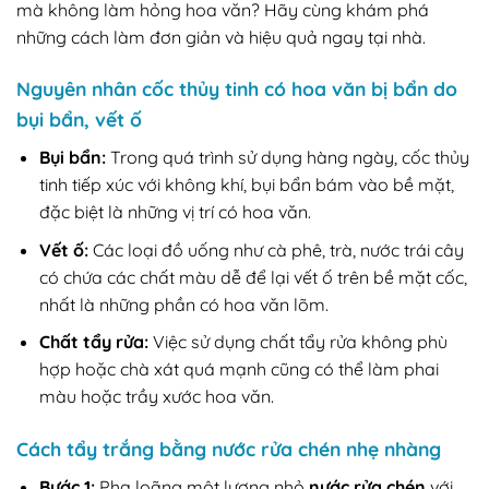
mà không làm hỏng hoa văn? Hãy cùng khám phá
những cách làm đơn giản và hiệu quả ngay tại nhà.
Nguyên nhân cốc thủy tinh có hoa văn bị bẩn do
bụi bẩn, vết ố
Bụi bẩn:
Trong quá trình sử dụng hàng ngày, cốc thủy
tinh tiếp xúc với không khí, bụi bẩn bám vào bề mặt,
đặc biệt là những vị trí có hoa văn.
Vết ố:
Các loại đồ uống như cà phê, trà, nước trái cây
có chứa các chất màu dễ để lại vết ố trên bề mặt cốc,
nhất là những phần có hoa văn lõm.
Chất tẩy rửa:
Việc sử dụng chất tẩy rửa không phù
hợp hoặc chà xát quá mạnh cũng có thể làm phai
màu hoặc trầy xước hoa văn.
Cách tẩy trắng bằng nước rửa chén nhẹ nhàng
Bước 1:
Pha loãng một lượng nhỏ
nước rửa chén
với