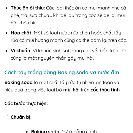
Thức ăn ôi thiu:
Các loại thức ăn có mùi mạnh như cà
phê, trà, sữa chua… khi để lâu trong cốc sẽ để lại mùi
hôi khó chịu.
Hóa chất:
Một số loại nước rửa chén hoặc chất tẩy
rửa có mùi hương mạnh cũng có thể bám lại trên cốc.
Vi khuẩn:
Vi khuẩn sinh sôi trong các vết bẩn trên cốc
cũng là một nguyên nhân gây mùi hôi.
Cách tẩy trắng bằng Baking soda và nước ấm
Baking soda
là một chất tẩy rửa tự nhiên, an toàn và
hiệu quả trong việc loại bỏ
mùi hôi
trên
cốc thủy tinh
.
Các bước thực hiện:
Chuẩn bị:
Baking soda:
1-2 muỗng canh