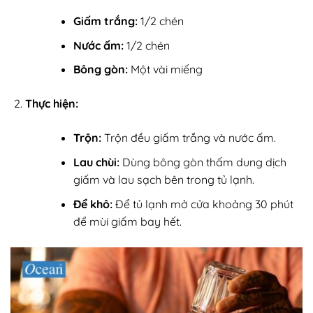
Giấm trắng:
1/2 chén
Nước ấm:
1/2 chén
Bông gòn:
Một vài miếng
Thực hiện:
Trộn:
Trộn đều giấm trắng và nước ấm.
Lau chùi:
Dùng bông gòn thấm dung dịch
giấm và lau sạch bên trong tủ lạnh.
Để khô:
Để tủ lạnh mở cửa khoảng 30 phút
để mùi giấm bay hết.