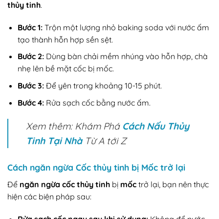
thủy tinh
.
Bước 1:
Trộn một lượng nhỏ baking soda với nước ấm
tạo thành hỗn hợp sền sệt.
Bước 2:
Dùng bàn chải mềm nhúng vào hỗn hợp, chà
nhẹ lên bề mặt cốc bị mốc.
Bước 3:
Để yên trong khoảng 10-15 phút.
Bước 4:
Rửa sạch cốc bằng nước ấm.
Xem thêm: Khám Phá
Cách Nấu Thủy
Tinh Tại Nhà
Từ A tới Z
Cách ngăn ngừa Cốc thủy tinh bị Mốc trở lại
Để
ngăn ngừa cốc thủy tinh
bị
mốc
trở lại, bạn nên thực
hiện các biện pháp sau: