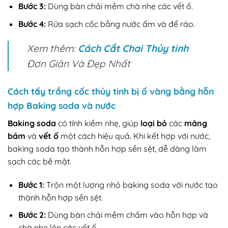
Bước 3:
Dùng bàn chải mềm chà nhẹ các vết ố.
Bước 4:
Rửa sạch cốc bằng nước ấm và để ráo.
Xem thêm:
Cách Cắt Chai Thủy tinh
Đơn Giản Và Đẹp Nhất
Cách tẩy trắng cốc thủy tinh bị ố vàng bằng hỗn
hợp Baking soda và nước
Baking soda
có tính kiềm nhẹ, giúp
loại bỏ
các
mảng
bám
và
vết ố
một cách hiệu quả. Khi kết hợp với nước,
baking soda tạo thành hỗn hợp sền sệt, dễ dàng làm
sạch các bề mặt.
Bước 1:
Trộn một lượng nhỏ baking soda với nước tạo
thành hỗn hợp sền sệt.
Bước 2:
Dùng bàn chải mềm chấm vào hỗn hợp và
chà nhẹ lên các vết ố.