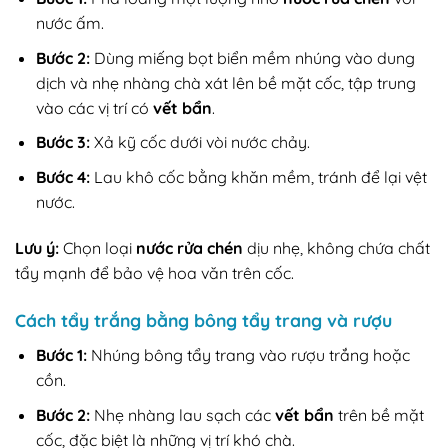
nước ấm.
Bước 2:
Dùng miếng bọt biển mềm nhúng vào dung
dịch và nhẹ nhàng chà xát lên bề mặt cốc, tập trung
vào các vị trí có
vết bẩn
.
Bước 3:
Xả kỹ cốc dưới vòi nước chảy.
Bước 4:
Lau khô cốc bằng khăn mềm, tránh để lại vệt
nước.
Lưu ý:
Chọn loại
nước rửa chén
dịu nhẹ, không chứa chất
tẩy mạnh để bảo vệ hoa văn trên cốc.
Cách tẩy trắng bằng bông tẩy trang và rượu
Bước 1:
Nhúng bông tẩy trang vào rượu trắng hoặc
cồn.
Bước 2:
Nhẹ nhàng lau sạch các
vết bẩn
trên bề mặt
cốc, đặc biệt là những vị trí khó chà.