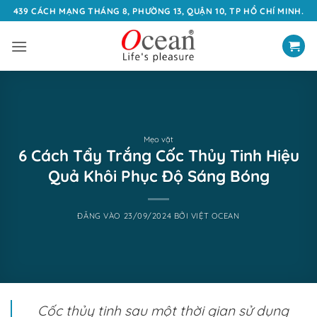
Bỏ
439 CÁCH MẠNG THÁNG 8, PHƯỜNG 13, QUẬN 10, TP HỒ CHÍ MINH.
qua
nội
dung
Mẹo vặt
6 Cách Tẩy Trắng Cốc Thủy Tinh Hiệu
Quả Khôi Phục Độ Sáng Bóng
ĐĂNG VÀO
23/09/2024
BỞI
VIỆT OCEAN
Cốc thủy tinh sau một thời gian sử dụng